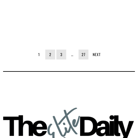
1
2
3
…
27
NEXT